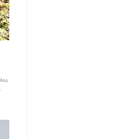
eños
,