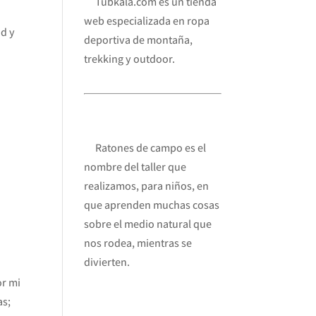
Tubkala.com es un tienda
web especializada en ropa
id y
deportiva de montaña,
trekking y outdoor.
Ratones de campo es el
nombre del taller que
realizamos, para niños, en
que aprenden muchas cosas
sobre el medio natural que
nos rodea, mientras se
divierten.
or mi
as;