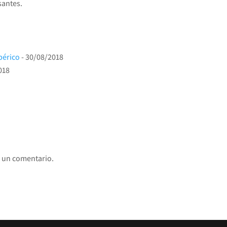
santes.
bérico
- 30/08/2018
018
 un comentario.