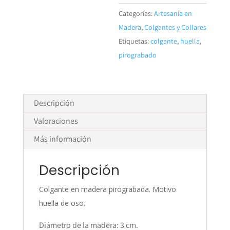
-
Categorías:
Artesanía en
Huella
Madera
,
Colgantes y Collares
cantidad
Etiquetas:
colgante
,
huella
,
pirograbado
Descripción
Valoraciones
Más información
Descripción
Colgante en madera pirograbada. Motivo
huella de oso.
Diámetro de la madera: 3 cm.