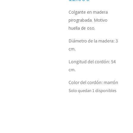
Colgante en madera
pirograbada. Motivo
huella de oso.
Diámetro de la madera: 3
cm.
Longitud del cordón: 54
cm.
Color del cordón: marrón
Solo quedan 1 disponibles
Colgante
AÑADIR AL
pirograbado
CARRITO
en
madera