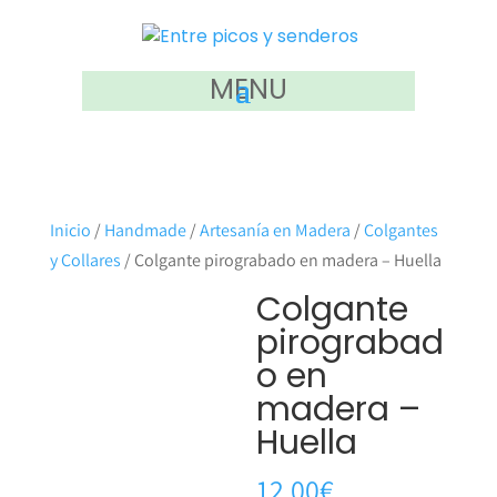
MENU
Inicio
/
Handmade
/
Artesanía en Madera
/
Colgantes
y Collares
/ Colgante pirograbado en madera – Huella
Colgante
pirograbad
o en
madera –
Huella
12.00
€