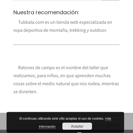
Nuestra recomendación:
Tubkala.com es un tienda web especializada en
ropa deportiva de montaña, trekking y outdoor.
Ratones de campo es el nombre del taller que
realizamos, para niños, en que aprenden muchas
cosas sobre el medio natural que nos rodea, mientras
se divierten.
Si continuas utilizando este sitio aceptas el uso de cookies.
más
© 2019 ENTRE PICOS Y SENDEROS ES UN BLOG DE
TUBKALA
| DISEÑADO
Aceptar
información