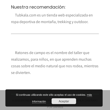
Nuestra recomendación:
Tubkala.com es un tienda web especializada en
ropa deportiva de montaña, trekking y outdoor.
Ratones de campo es el nombre del taller que
realizamos, para niños, en que aprenden muchas
cosas sobre el medio natural que nos rodea, mientras
se divierten.
Si continuas utilizando este sitio aceptas el uso de cookies.
más
© 2019 ENTRE PICOS Y SENDEROS ES UN BLOG DE
TUBKALA
| DISEÑADO
Aceptar
información
POR
DARWEB