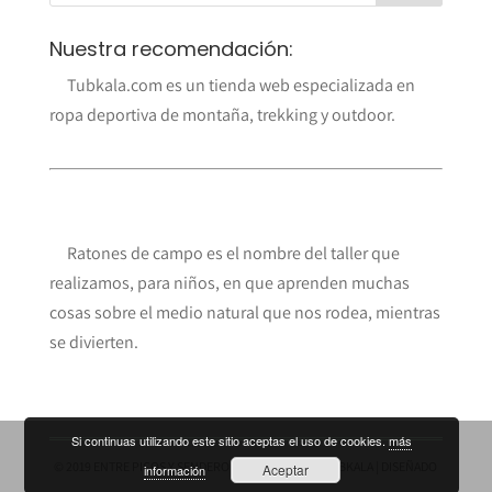
Nuestra recomendación:
Tubkala.com es un tienda web especializada en
ropa deportiva de montaña, trekking y outdoor.
Ratones de campo es el nombre del taller que
realizamos, para niños, en que aprenden muchas
cosas sobre el medio natural que nos rodea, mientras
se divierten.
Si continuas utilizando este sitio aceptas el uso de cookies.
más
© 2019 ENTRE PICOS Y SENDEROS ES UN BLOG DE
TUBKALA
| DISEÑADO
Aceptar
información