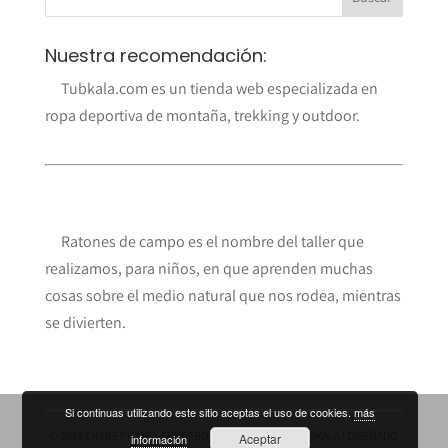
Nuestra recomendación:
Tubkala.com es un tienda web especializada en
ropa deportiva de montaña, trekking y outdoor.
Ratones de campo es el nombre del taller que
realizamos, para niños, en que aprenden muchas
cosas sobre el medio natural que nos rodea, mientras
se divierten.
Si continuas utilizando este sitio aceptas el uso de cookies.
más
© 2019 ENTRE PICOS Y SENDEROS ES UN BLOG DE
TUBKALA
| DISEÑADO
Aceptar
información