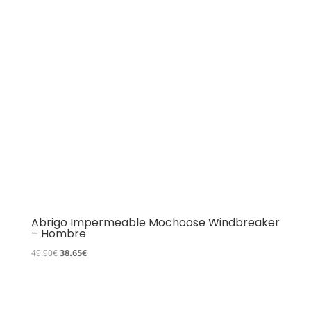
Abrigo Impermeable Mochoose Windbreaker
– Hombre
El
El
49.90
€
38.65
€
precio
precio
original
actual
era:
es: