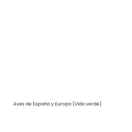
49.90€.
38.65€.
Aves de España y Europa (Vida verde)