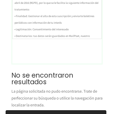
abril de 2016 (RGPD), por lo que se le facilita la siguiente información del
tratamiento:
• Finalidad: Gestionar el alta de esta suscripción y enviarte boletines
periódicos con información de tu interés
• Legitimación: Consentimiento del interesado
• Destinatarios: tus datos serán guardados en MailPoet, nuestro
proveedor de email marketing y que también cumple con la RGPD
• Derechos: tienes derechos de acceso, rectificación, oposición,
portabilidad, limitación al tratamiento, y supresión de tus datos
• Datos de contacto para ejercer sus derechos:
info@entrepicosysenderos.com
No se encontraron
• Información adicional: Para más información consulta nuestra
resultados
Política de Privacidad
La página solicitada no pudo encontrarse. Trate de
perfeccionar su búsqueda o utilice la navegación para
localizar la entrada.