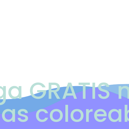
ga GRATIS n
has colorea