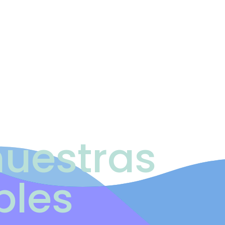
uestras
bles