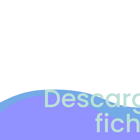
Descar
fic