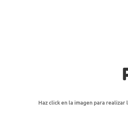
observar y conocer y respetar el medio
natural que nos rodea.
Haz click en la imagen para realizar 