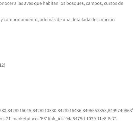
conocer a las aves que habitan los bosques, campos, cursos de
tat y comportamiento, además de una detallada descripción
12)
928X,8428216045,8428210330,8428216436,8496553353,8499740863′
os-21′ marketplace=’ES’ link_id=’94a5475d-1039-11e8-8c71-