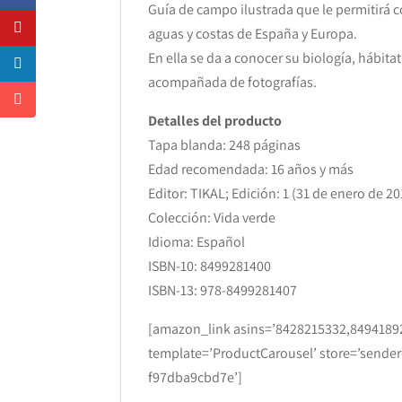
Guía de campo ilustrada que le permitirá 
aguas y costas de España y Europa.
En ella se da a conocer su biología, hábi
acompañada de fotografías.
Detalles del producto
Tapa blanda: 248 páginas
Edad recomendada: 16 años y más
Editor: TIKAL; Edición: 1 (31 de enero de 20
Colección: Vida verde
Idioma: Español
ISBN-10: 8499281400
ISBN-13: 978-8499281407
[amazon_link asins=’8428215332,849418
template=’ProductCarousel’ store=’sender
f97dba9cbd7e’]