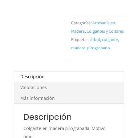
en
madera
-
Categorías:
Artesanía en
Árbol
Madera
,
Colgantes y Collares
cantidad
Etiquetas:
árbol
,
colgante
,
madera
,
pirograbado
Descripción
Valoraciones
Más información
Descripción
Colgante en madera pirograbada. Motivo
árbol.