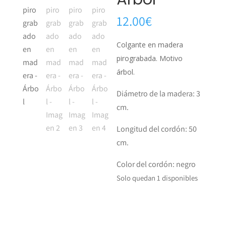
12.00
€
Colgante en madera
pirograbada. Motivo
árbol.
Diámetro de la madera: 3
cm.
Longitud del cordón: 50
cm.
Color del cordón: negro
Solo quedan 1 disponibles
Colgante
AÑADIR AL
pirograbado
CARRITO