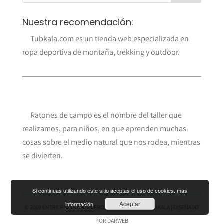
Nuestra recomendación:
Tubkala.com es un tienda web especializada en
ropa deportiva de montaña, trekking y outdoor.
Ratones de campo es el nombre del taller que
realizamos, para niños, en que aprenden muchas
cosas sobre el medio natural que nos rodea, mientras
se divierten.
Si continuas utilizando este sitio aceptas el uso de cookies.
más
Aceptar
información
© 2019 ENTRE PICOS Y SENDEROS ES UN BLOG DE
TUBKALA
| DISEÑADO
POR
DARWEB