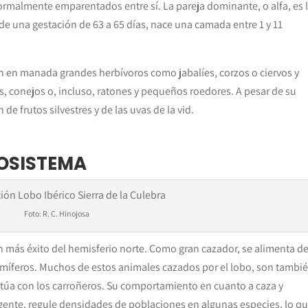
malmente emparentados entre sí. La pareja dominante, o alfa, es 
e una gestación de 63 a 65 días, nace una camada entre 1 y 11
 en manada grandes herbívoros como jabalíes, corzos o ciervos y
conejos o, incluso, ratones y pequeños roedores. A pesar de su
de frutos silvestres y de las uvas de la vid.
COSISTEMA
Foto: R. C. Hinojosa
 más éxito del hemisferio norte. Como gran cazador, se alimenta d
íferos. Muchos de estos animales cazados por el lobo, son tambi
ctúa con los carroñeros. Su comportamiento en cuanto a caza y
gente, regule densidades de poblaciones en algunas especies, lo qu