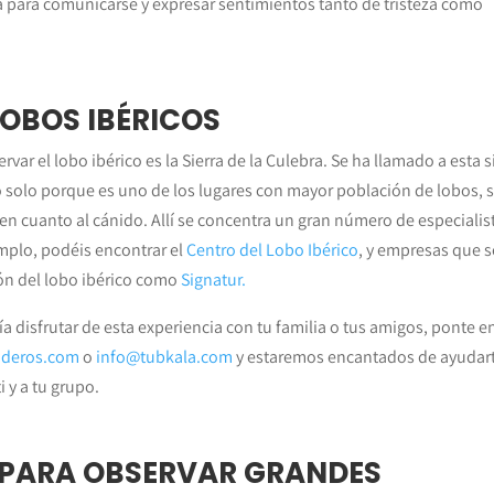
a para comunicarse y expresar sentimientos tanto de tristeza como
LOBOS IBÉRICOS
rvar el lobo ibérico es la Sierra de la Culebra. Se ha llamado a esta s
no solo porque es uno de los lugares con mayor población de lobos, 
n cuanto al cánido. Allí se concentra un gran número de especialis
emplo, podéis encontrar el
Centro del Lobo Ibérico
, y empresas que s
ión del lobo ibérico como
Signatur.
a disfrutar de esta experiencia con tu familia o tus amigos, ponte e
nderos.com
o
info@tubkala.com
y estaremos encantados de ayudart
i y a tu grupo.
O PARA OBSERVAR GRANDES