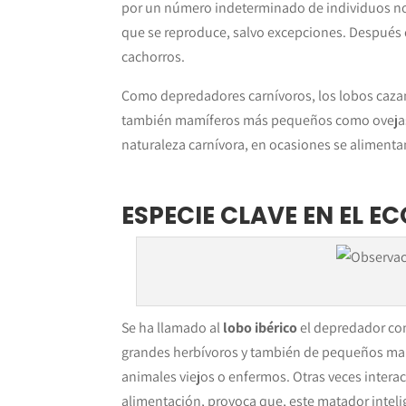
por un número indeterminado de individuos nor
que se reproduce, salvo excepciones. Después d
cachorros.
Como depredadores carnívoros, los lobos cazan
también mamíferos más pequeños como ovejas, 
naturaleza carnívora, en ocasiones se alimentan 
ESPECIE CLAVE EN EL E
Se ha llamado al
lobo ibérico
el depredador con
grandes herbívoros y también de pequeños mam
animales viejos o enfermos. Otras veces intera
alimentación, provoca que, este matador inteli