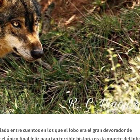
ado entre cuentos en los que el lobo era el gran devorador de
el único final feliz para tan terrible historia era la muerte del lob