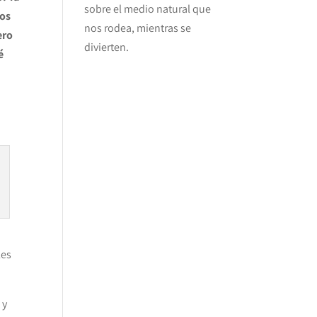
sobre el medio natural que
los
nos rodea, mientras se
ero
divierten.
é
les
 y